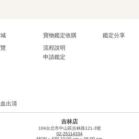
商城
寶物鑑定收購
鑑定分享
總覽
流程說明
申請鑑定
流血出清
吉林店
104台北市中山區吉林路121-3號
02-25114334
MON ~ FRI 10:00 am ~ 06:00 pm