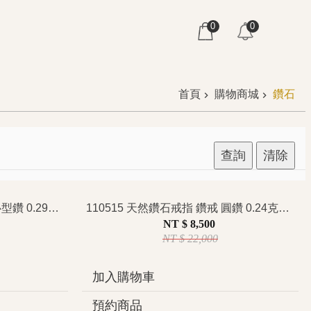
0
0
首頁
購物商城
鑽石
查詢
清除
110519 天然鑽石戒指 鑽戒 心型鑽 0.29克拉 訂婚新人推薦 精緻質感百搭 優雅溫柔 經典簡約 特價
110515 天然鑽石戒指 鑽戒 圓鑽 0.24克拉 花蕊纏繞設計 訂婚新人推薦 精緻質感百搭 優雅溫柔 經典簡約 特價
NT $ 8,500
NT $ 22,000
加入購物車
預約商品