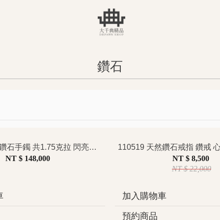
鑽石
108814 天然鑽石手鐲 共1.75克拉 閃亮一字排鑽設計 經典款 俐落高雅 時尚百搭 極簡風格
NT $ 148,000
NT $ 8,500
NT $ 22,000
車
加入購物車
預約商品