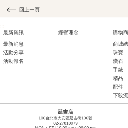
回上一頁
:::
最新資訊
經營理念
購物
最新消息
商城
活動分享
珠寶
活動報名
鑽石
手錶
精品
配件
下殺
延吉店
106台北市大安區延吉街106號
02-27818979
MON ~ FRI 10:00 am ~ 06:00 pm