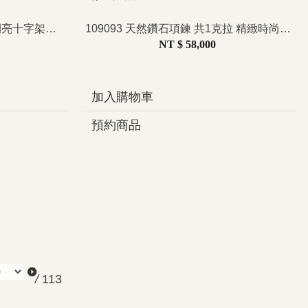
108820 天然鑽石墜子 鑽墜 閃亮十字架造型 日常百搭 日系輕珠寶 簡約精緻
109093 天然鑽石項鍊 共1克拉 精緻時尚 冷淡風 韓系潮流 日常百搭 可調式鎖骨鍊推薦
NT $ 58,000
加入購物車
預約商品
/
113