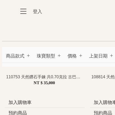
跳到主要內容區塊
登入
:::
:::
商品款式
珠寶類型
價格
上架日期
110753 天然鑽石手鍊 共0.70克拉 古巴鍊排鑽設計 率性高級 中性時髦 簡約百搭
NT $ 35,000
加入購物車
加入購物
預約商品
預約商品