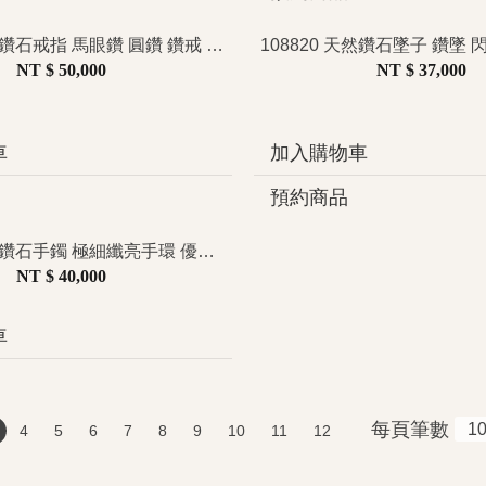
108845 天然鑽石戒指 馬眼鑽 圓鑽 鑽戒 雙層設計 立體層次 滿鑽鑲嵌 精緻閃耀 日常百搭 疊戴推薦
NT $ 50,000
NT $ 37,000
車
加入購物車
預約商品
104657 天然鑽石手鐲 極細纖亮手環 優雅秀氣 簡約日常 輕珠寶推薦
NT $ 40,000
車
每頁筆數
4
5
6
7
8
9
10
11
12