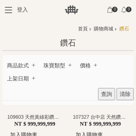
跳到主要內容區塊
登入
0
0
:::
:::
首頁
購物商城
鑽石
鑽石
商品款式
珠寶類型
價格
上架日期
查詢
清除
109603 天然黃綠彩鑽石戒指 GIA證 3.01克拉 Fancy Light Yellow-Green 浪漫花冠設計 法式宮廷風
107327 台中店 天然鑽石戒指 主石圓鑽2.24克拉 GIA E/VVS1 VCA梵克雅寶 鉑金檯 結婚 紀念日 推薦
NT $ 999,999,999
NT $ 999,999,999
加入購物車
加入購物車