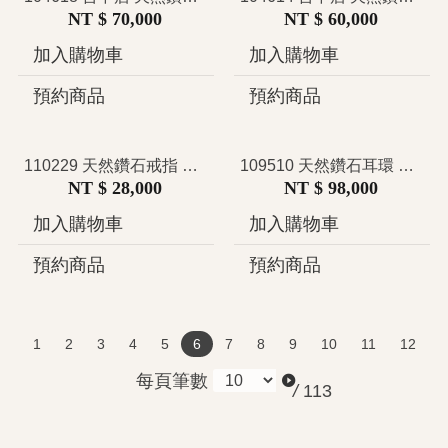
NT $ 70,000
NT $ 60,000
加入購物車
加入購物車
預約商品
預約商品
110229 天然鑽石戒指 鑽戒 0.30克拉 GIA證 極簡V型單鑽設計 修飾手型 細緻優雅 柔和氣質 日常百搭
109510 天然鑽石耳環 共0.80克拉 多層緞帶蝴蝶結設計 精緻浪漫 優雅夢幻 芭蕾風珠寶
NT $ 28,000
NT $ 98,000
加入購物車
加入購物車
預約商品
預約商品
1
2
3
4
5
6
7
8
9
10
11
12
每頁筆數
/
113