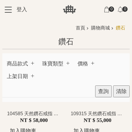
跳到主要內容區塊
登入
0
0
:::
:::
首頁
購物商城
鑽石
鑽石
商品款式
珠寶類型
價格
上架日期
查詢
清除
104585 天然鑽石戒指 璀璨排鑽設計 清透閃亮 時髦奢華 高級感 排戒 鑽戒
109315 天然鑽石戒指 共1克拉 無色等級 淨透方鑽排鑲設計 排鑽戒指 簡約幾何 低調奢華 中性時尚 俐落百搭
NT $ 58,000
NT $ 55,000
加入購物車
加入購物車