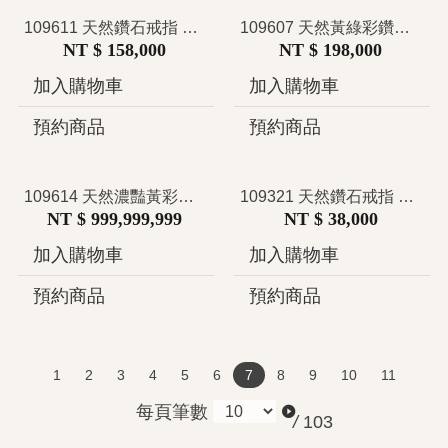
109611 天然鑽石戒指 幸運草造型 梵克雅寶 結婚 紀念日 送禮 求婚 名牌 推薦
109607 天然黃綠彩鑽石戒指 GIA證影本 1克拉 Fancy Yellow-Green SI1 花型設計 清新優雅 春日氣息
NT $ 158,000
NT $ 198,000
加入購物車
加入購物車
預約商品
預約商品
109614 天然濃豔黃彩鑽石戒指 Fancy Vivid Yellow VS1 CINDY CHAO設計款 結婚 求婚 紀念日 推薦
109321 天然鑽石戒指 共0.26克拉 雙排靈動橄欖葉造型 開口戒設計 歐式浪漫 復古慵懶 文藝仙氣 森林系 花草系
NT $ 999,999,999
NT $ 38,000
加入購物車
加入購物車
預約商品
預約商品
1
2
3
4
5
6
7
8
9
10
11
每頁筆數
/
103