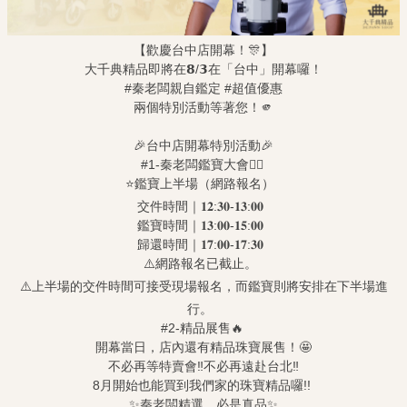
【歡慶台中店開幕！🎊】
大千典精品即將在𝟴/𝟯在「台中」開幕囉！
#秦老闆親自鑑定 #超值優惠
兩個特別活動等著您！🫵
🎉台中店開幕特別活動🎉
#1-秦老闆鑑寶大會🕵️‍♂️
⭐鑑寶上半場（網路報名）
交件時間｜𝟏𝟐:𝟑𝟎-𝟏𝟑:𝟎𝟎
鑑寶時間｜𝟏𝟑:𝟎𝟎-𝟏𝟓:𝟎𝟎
歸還時間｜𝟏𝟕:𝟎𝟎-𝟏𝟕:𝟑𝟎
⚠️網路報名已截止。
⚠️上半場的交件時間可接受現場報名，而鑑寶則將安排在下半場進
行。
#2-精品展售🔥
開幕當日，店內還有精品珠寶展售！🤩
不必再等特賣會‼️不必再遠赴台北‼️
8月開始也能買到我們家的珠寶精品囉!!
✨秦老闆精選，必是真品✨