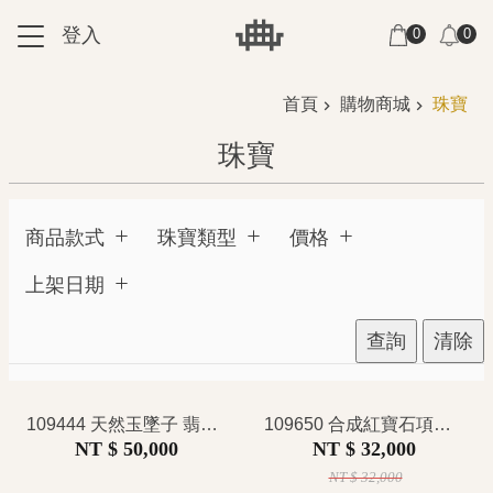
跳到主要內容區塊
登入
0
0
:::
:::
首頁
購物商城
珠寶
珠寶
商品款式
珠寶類型
價格
上架日期
查詢
清除
109444 天然玉墜子 翡翠墜子 冰種 湖水藍綠色 豆莢造型 清瑩柔和 貴氣秀雅 澎潤飽滿 東方美學 吉祥 福氣
109650 合成紅寶石項鍊 天然鑽石共 0.69克拉 艷麗薔薇粉 宮廷卷草鑲嵌設計 奢華浪漫 華麗璀璨 名媛宴會風 亮眼吸睛 特價
NT $ 50,000
NT $ 32,000
NT $ 32,000