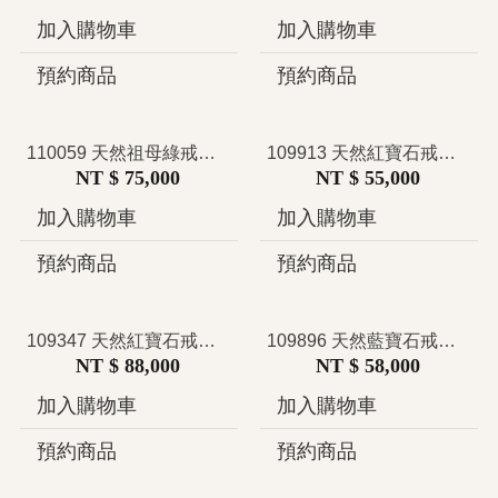
加入購物車
加入購物車
預約商品
預約商品
110059 天然祖母綠戒指 3.57克拉 Minor 哥倫比亞 摩登幾何三石戒設計 清透湖綠 沁涼冰晶感 簡約中性 俐落高級
109913 天然紅寶石戒指 無燒 1.13克拉 莫三比克 瑰麗胭脂紅 經典三石戒設計 浪漫寓意 過去現在未來 永恆祝福 簡約奢華
NT $ 75,000
NT $ 55,000
加入購物車
加入購物車
預約商品
預約商品
109347 天然紅寶石戒指 0.66克拉 緬甸 有燒 日證 嬌艷紅調 花型圍鑲設計 戒圍內側鑲小鑽 經典璀璨 復古優雅 閃耀奢華
109896 天然藍寶石戒指 有燒 雙層豪華群鑲設計 璀璨耀眼 奢華典雅 高貴大氣 優雅知性 溫莎王室風
NT $ 88,000
NT $ 58,000
加入購物車
加入購物車
預約商品
預約商品