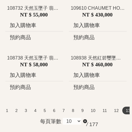
108732 天然玉墜子 翡翠墜子 葫蘆造型 溫潤飽滿 福祿 祥瑞 東方美學 吉祥 平安 守護 護身符
109610 CHAUMET HORTENSIA系列 天然蛋白石耳環 繡球花系列 頂級工藝多層鑲嵌設計 律動花影 法式珠寶首選
NT $ 55,000
NT $ 430,000
加入購物車
加入購物車
預約商品
預約商品
108738 天然玉墜子 翡翠墜子 翠潤欲滴 靈猴獻壽造型 猴子 壽桃 東方美學 福氣 吉祥 平安 守護 護身符
108938 天然紅碧璽墜子 21.24克拉 璀璨絢麗 大克拉 吸睛款 鏤空花型墜檯設計 華麗宴會款
NT $ 58,000
NT $ 460,000
加入購物車
加入購物車
預約商品
預約商品
1
2
3
4
5
6
7
8
9
10
11
12
13
每頁筆數
/
177