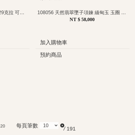
110791 天然旦型紅寶墜子 0.29克拉 可愛 經典鑽圈 輕珠寶 典雅配件首飾 女朋友 送禮禮物
108056 天然翡翠墜子項鍊 緬甸玉 玉圈 滿綠 飄花 長輩送禮 懷古 吉祥圓滿 典雅 母親節 禮物推薦 超值
NT $ 58,000
加入購物車
預約商品
每頁筆數
20
/
191