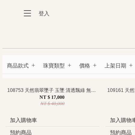
跳到主要內容區塊
登入
:::
:::
商品款式
珠寶類型
價格
上架日期
108753 天然翡翠墜子 玉墜 清透飄綠 無事牌 特價
NT $ 17,000
NT $ 40,000
加入購物車
加入購物
預約商品
預約商品