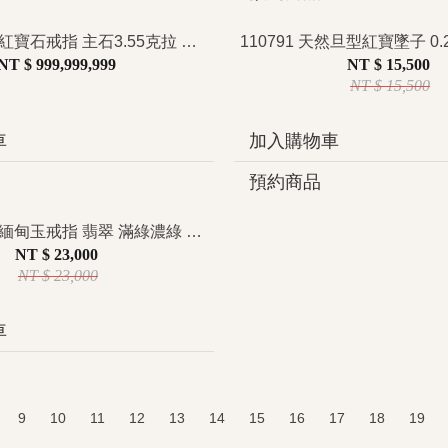
107752 天然紅寶石戒指 主石3.55克拉 賴泰安證 GRS證 Pinkish Red 緬甸 有燒 璀璨星芒設計 瑰麗奢華 特價
NT $ 999,999,999
NT $ 15,500
NT $ 15,500
車
加入購物車
預約商品
110786 天然緬甸玉戒指 翡翠 滿綠濃綠 馬眼型 中性寬版 復古造型 母親節禮物 優雅大方 平常配戴 特惠
NT $ 23,000
NT $ 23,000
車
9
10
11
12
13
14
15
16
17
18
19