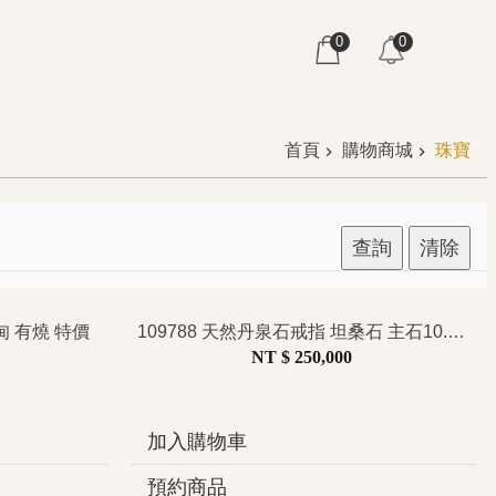
0
0
首頁
購物商城
珠寶
查詢
清除
甸 有燒 特價
109788 天然丹泉石戒指 坦桑石 主石10.06克拉 有燒 大克拉
NT $ 250,000
加入購物車
預約商品