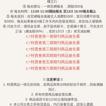
樓之2）
③ 報名辦法：一律官網報名 ，限額300名
④ 報名時間：
11/26 11:00
開始報名
至
12/2 16:00
報名截止
⑤ 報名規則：在官網報名後繳交入場費$1000，當日消費可折抵
$2000。報名結果會在4個工作天內向您發送簡訊，並告知入場號碼
⑥ 付款方式：僅現金交易，恕不提供刷卡。交易滿十萬元，可先支付
訂金（總金額30%），並於12/13（含）前完成結帳
👉特賣會第一期期刊商品搶先看
👉特賣會第二期期刊商品搶先看
👉特賣會第三期期刊商品搶先看
👉特賣會第四期期刊商品搶先看
👉特賣會第五期期刊商品搶先看
👉特賣會第六期期刊商品搶先看
⁞⁞
注意事項
⁞⁞
1. 特賣商品一律五折回收，若商品與售出時的狀況不相符，回收價錢
另計。
2. 所有特賣商品修改需自費。
3. 商品保證卡於12/30之後陸續寄送。
4. 本公司出售之所有流當品，均已保養完成，請安心選購。