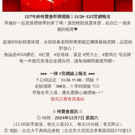
𝟏𝟐
/
𝟕
年終特賣會即將開跑丨
𝟏𝟏
/
𝟐𝟔
~
𝟏𝟐
/
𝟐
官網報名
準備好一起迎接禮物季到來了嗎！讓您輕鬆挑選珠寶，給自己一個美
麗的犒賞💝
超過800款精選珠寶，全部經秦老闆和專業鑑定團隊嚴格把關，品質絕
對放心！
無論是#GIA鑽石、#紅寶、#祖母綠，還是 #勞力士、#愛馬仕 等品牌
每一件都完美適合送禮自用，讓每個瞬間都更閃耀✨
▸󠀠▸󠀠▸
一律
#
官網線上報名
󠀠◂󠀠◂󠀠◂
‼️ 記得設定「𝟏𝟏/𝟐𝟔 𝟭𝟭:𝟬𝟬」鬧鐘 ‼️
名額僅限「𝟑𝟎𝟎名」!! 準時開搶 !!❤️‍🔥
早報名早入場，優先選購心儀禮物~✧*
搶先註冊會員連結
⁞⁞
特賣會資訊
⁞⁞
① 時間：
2024
年
12
月
7
日
星期六
（11:00依序進場，每次入場10人，每次10分鐘，售完即止）
② 地點：台北大千典精品會館（台北市大安區忠孝東路四段270號13