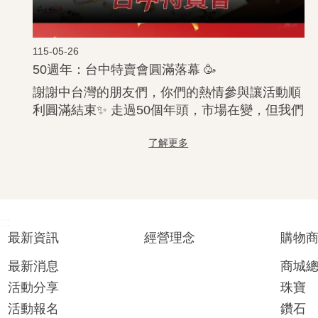
115-05-26
50週年：台中特賣會圓滿落幕 🥳
謝謝中台灣的朋友們，你們的熱情參與讓活動順
利圓滿結束✨ 走過50個年頭，市場在變，但我們
的初衷從未改變。我們始終秉持著「公開、透
明、誠信」的原則，認真把關每一件來到手中的
珠寶精品。 在真假難辨的洪流裡，我們願意做
大家最安心的避風港，讓每份對經典的喜愛，都
能少一分擔憂、多一分篤定❤ ...更多
:::
最新資訊
經營理念
購物
最新消息
商城
活動分享
珠寶
活動報名
鑽石