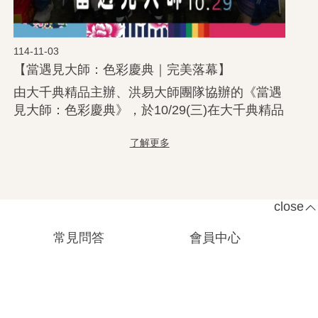
114-11-03
【當遇見大師：色彩慶典｜完美落幕】
由大千典精品主辦、洪易大師團隊協辦的《當遇
見大師：色彩慶典》，於10/29(三)在大千典精品
台中店隆重登場並順利落幕。 感謝洪易大師與
團隊帶來的精彩導覽，也感謝大千典精品執行長
秦嗣林先生，與洪易大師在論壇中展開一場關於
「藝術與價值」的對談。 最後，誠摯感謝每一
位願意駐 ...更多
close
常見問答
會員中心