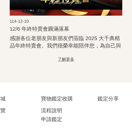
114-12-10
12/6 年終特賣會圓滿落幕
感謝各位老朋友與新朋友們蒞臨 2025 大千典精
品年終特賣會。我們很榮幸能陪伴您，為自己與
家人挑選一件珍寶回家，也謝謝每位願意花時間
停下來、細看、挑選的您💖 許多來賓分享本次
選品「品質優良、款式豐富、很好逛、很好選」
這份肯定，是對我們整年度努力最珍貴的回饋
🫶 未來，我們將持續 ...更多
商城
寶物鑑定收購
鑑定分享
總覽
流程說明
申請鑑定