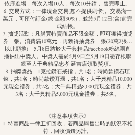
依序進場，每次入場10人，每次10分鐘， 售完即止。
6. 交易方式：一律現金交易(恕不提供刷卡)。交易滿十
萬元，可預付訂金(總 金額30%)，並於5月12日(含)前完
成結帳。
7. 抽獎活動：凡購買特賣商品不限金額，即可獲得抽獎
券一張。消費滿10萬元，再獲得抽獎券一張(20萬2張…
以此類推)。5月8日將於大千典精品Facebook粉絲團直
播抽出中獎人。中獎人需於5月9日至5月19日憑存根聯
親至大千典精品忠孝 延吉店領取獎項。
8. 抽獎獎品：1克拉鑽石戒指，共1名；時尚款鑽石項
鍊，共1名；時尚款鑽耳環，共1名；大千典精品10,000
元現金禮券，共2名；大千典精品8,000元現金禮券，共
3名；大千典精品5,000元現金禮券，共5名。
《注意事項告示》
1. 特賣商品一律五折回收，若商品與售出時的狀況不相
符，回收價錢另計。