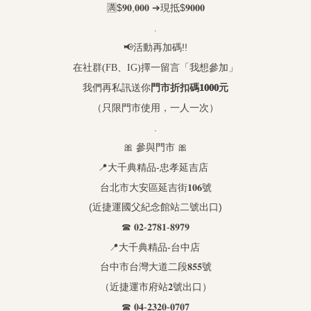
🈵$
,
➔
$
𝟗𝟎
𝟎𝟎𝟎
現抵
𝟗𝟎𝟎𝟎
.
📢活動再加碼!!
在社群(FB、IG)擇一留言「我想參加」
我們再私訊送你
門市折扣碼
𝟏𝟎𝟎𝟎
元
（只限門市使用，一人一次）
.
🎀
🎀
參與門市
📍
-
大千典精品
忠孝延吉店
台北市大安區延吉街
𝟏𝟎𝟔
號
(
)
近捷運國父紀念館站二號出口
☎︎
-
-
𝟎𝟐
𝟐𝟕𝟖𝟏
𝟖𝟗𝟕𝟗
📍
-
大千典精品
台中店
台中市台灣大道二段
𝟖𝟓𝟓
號
（近捷運市府站
𝟐
號出口）
☎︎
-
-
𝟎𝟒
𝟐𝟑𝟐𝟎
𝟎𝟕𝟎𝟕