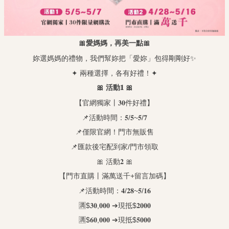
🎀
🎀
愛媽媽，再美一點
✨
妳選媽媽的禮物，我們幫妳把「愛妳」包得剛剛好
✦
✦
兩種選擇，各有好禮！
🎀
🎀
活動
𝟏
【官網獨家丨
𝟑𝟎
件好禮】
📌
/
~
/
活動時間：
𝟓
𝟓
𝟓
𝟕
📌
僅限官網！門市無販售
📌
/
匯款後宅配到家
門市領取
🎀
🎀
活動
𝟐
+
【門市直購丨滿萬送千
留言加碼】
📌
/
~
/
活動時間：
𝟒
𝟐𝟖
𝟓
𝟏𝟔
🈵$
,
➔
$
𝟑𝟎
𝟎𝟎𝟎
現抵
𝟐𝟎𝟎𝟎
🈵$
,
➔
$
𝟔𝟎
𝟎𝟎𝟎
現抵
𝟓𝟎𝟎𝟎