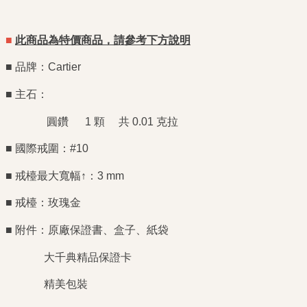
■
此商品為特價商品，請參考下方說明
■ 品牌：Cartier
■ 主石：
圓鑽 1 顆 共 0.01 克拉
■ 國際戒圍：#10
■ 戒檯最大寬幅↑：3 mm
■ 戒檯：玫瑰金
■ 附件：原廠保證書、盒子、紙袋
大千典精品保證卡
精美包裝