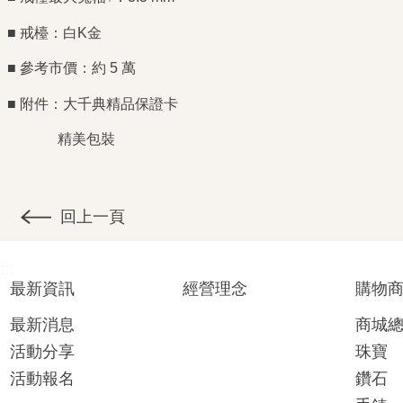
■ 戒檯：白K金
■ 參考市價：約 5 萬
■ 附件：大千典精品保證卡
精美包裝
回上一頁
:::
最新資訊
經營理念
購物
最新消息
商城
活動分享
珠寶
活動報名
鑽石