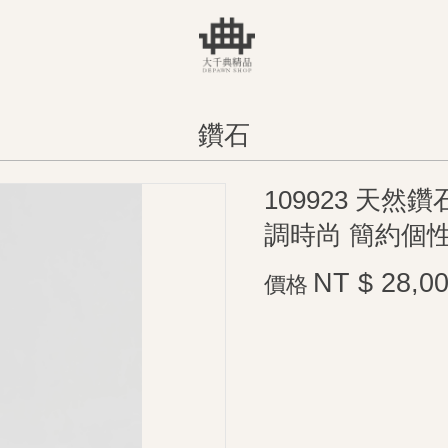
鑽石
109923 天然
調時尚 簡約個性
NT $ 28,0
價格