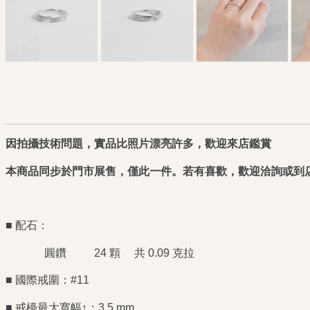
因拍攝技術問題，實品比照片漂亮許多，歡迎來店鑑賞
本商品同步於門市展售，僅此一件。若有喜歡，歡迎洽詢或到店
■ 配石：
圓鑽 24 顆 共 0.09 克拉
■ 國際戒圍：#11
■ 戒檯最大寬幅↑：3.5 mm