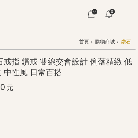
0
0
首頁
購物商城
鑽石
鑽石戒指 鑽戒 雙線交會設計 俐落精緻 低
 中性風 日常百搭
00
元