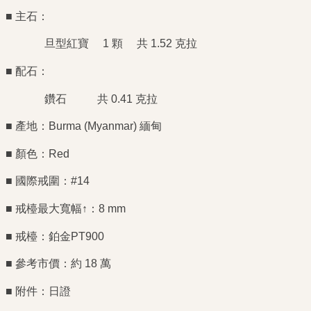
■ 主石：
旦型紅寶 1 顆 共 1.52 克拉
■ 配石：
鑽石 共 0.41 克拉
■ 產地：Burma (Myanmar) 緬甸
■ 顏色：Red
■ 國際戒圍：#14
■ 戒檯最大寬幅↑：8 mm
■ 戒檯：鉑金PT900
■ 參考市價：約 18 萬
■ 附件：日證